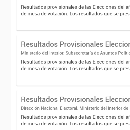
Nacional Electoral
Resultados provisionales de las Elecciones del a
de mesa de votación. Los resultados que se pres
correspondientes a escrutinios provisorios de e
nacionales....
Resultados Provisionales Elecci
Ministerio del interior. Subsecretaría de Asuntos Políti
Nacional Electoral
Resultados provisionales de las Elecciones del a
de mesa de votación. Los resultados que se pres
correspondientes a escrutinios provisorios de e
nacionales....
Resultados Provisionales Elecci
Dirección Nacional Electoral. Ministerio del Interior de
Resultados provisionales de las Elecciones del a
de mesa de votación. Los resultados que se pres