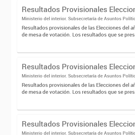
Resultados Provisionales Elecci
Ministerio del interior. Subsecretaría de Asuntos Políti
Nacional Electoral
Resultados provisionales de las Elecciones del a
de mesa de votación. Los resultados que se pres
correspondientes a escrutinios provisorios de e
nacionales....
Resultados Provisionales Elecci
Ministerio del interior. Subsecretaría de Asuntos Políti
Nacional Electoral
Resultados provisionales de las Elecciones del a
de mesa de votación. Los resultados que se pres
correspondientes a escrutinios provisorios de e
nacionales....
Resultados Provisionales Elecci
Ministerio del interior. Subsecretaría de Asuntos Políti