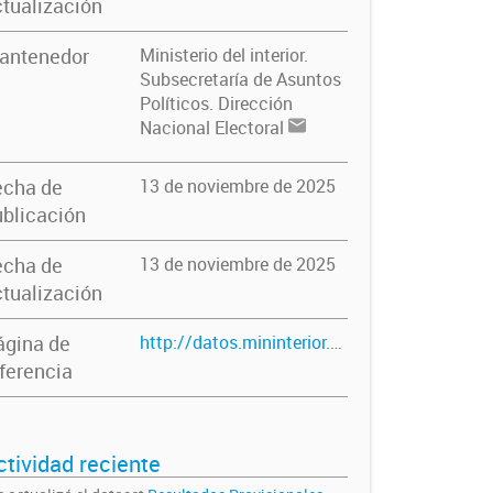
tualización
antenedor
Ministerio del interior.
Subsecretaría de Asuntos
Políticos. Dirección
Nacional Electoral
echa de
13 de noviembre de 2025
blicación
echa de
13 de noviembre de 2025
tualización
ágina de
http://datos.mininterior.gob.ar/dataset/resultados-provisionales-elecciones-2013
ferencia
ctividad reciente