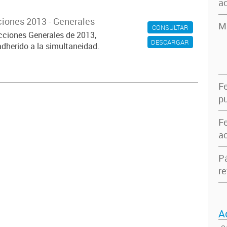
ac
ciones 2013 - Generales
M
CONSULTAR
ecciones Generales de 2013,
DESCARGAR
adherido a la simultaneidad.
F
pu
F
ac
P
re
A