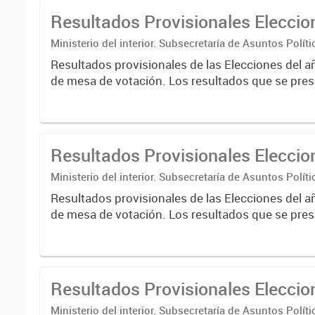
Resultados Provisionales Elecci
Ministerio del interior. Subsecretaría de Asuntos Políti
Nacional Electoral
Resultados provisionales de las Elecciones del a
de mesa de votación. Los resultados que se pres
correspondientes a escrutinios provisorios de e
nacionales....
Resultados Provisionales Elecci
Ministerio del interior. Subsecretaría de Asuntos Políti
Nacional Electoral
Resultados provisionales de las Elecciones del a
de mesa de votación. Los resultados que se pres
correspondientes a escrutinios provisorios de e
nacionales....
Resultados Provisionales Elecci
Ministerio del interior. Subsecretaría de Asuntos Políti