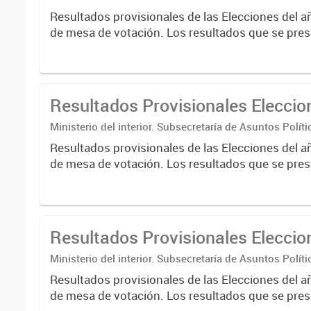
Nacional Electoral
Resultados provisionales de las Elecciones del a
de mesa de votación. Los resultados que se pres
correspondientes a escrutinios provisorios de e
nacionales....
Resultados Provisionales Elecci
Ministerio del interior. Subsecretaría de Asuntos Políti
Nacional Electoral
Resultados provisionales de las Elecciones del a
de mesa de votación. Los resultados que se pres
correspondientes a escrutinios provisorios de e
nacionales....
Resultados Provisionales Elecci
Ministerio del interior. Subsecretaría de Asuntos Políti
Nacional Electoral
Resultados provisionales de las Elecciones del a
de mesa de votación. Los resultados que se pres