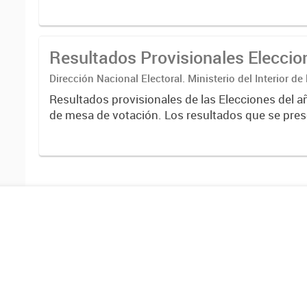
correspondientes a escrutinios provisorios de e
nacionales....
Resultados Provisionales Elecci
Dirección Nacional Electoral. Ministerio del Interior de
Resultados provisionales de las Elecciones del a
de mesa de votación. Los resultados que se pres
correspondientes a escrutinios provisorios de e
nacionales....