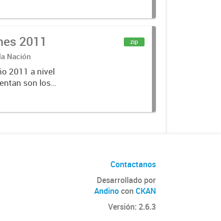
lecciones
ones 2011
zip
 la Nación
ño 2011 a nivel
entan son los
lecciones
Contactanos
Desarrollado por
Andino
con
CKAN
Versión: 2.6.3