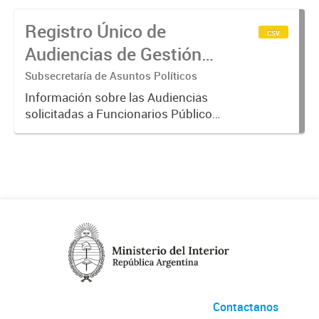
Registro Único de
csv
Audiencias de Gestión
de Intereses
Subsecretaría de Asuntos Políticos
Información sobre las Audiencias
solicitadas a Funcionarios Públicos.
La misma surge del Registro Único
de Audiencias de Gestión de
Intereses del Poder Ejecutivo
Nacional, establecido por el...
Contactanos