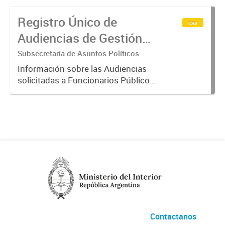
Registro Único de
csv
Audiencias de Gestión
de Intereses
Subsecretaría de Asuntos Políticos
Información sobre las Audiencias
solicitadas a Funcionarios Públicos.
La misma surge del Registro Único
de Audiencias de Gestión de
Intereses del Poder Ejecutivo
Nacional, establecido por el...
Contactanos