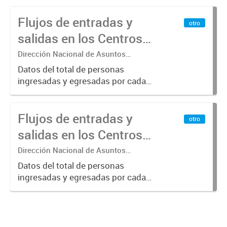
Flujos de entradas y
otro
salidas en los Centros
de Fronteras. Segundo
Dirección Nacional de Asuntos
Técnicos de Fronteras
Semestre 2025.
Datos del total de personas
ingresadas y egresadas por cada
Centro de Frontera, y el total de
vehículos ingresados y egresados,
Flujos de entradas y
discriminados por tipo: livianos,
otro
ómnibus y carga.
salidas en los Centros
de Fronteras. Primer
Dirección Nacional de Asuntos
Técnicos de Fronteras
Semestre 2025.
Datos del total de personas
ingresadas y egresadas por cada
Centro de Frontera, y el total de
vehículos ingresados y egresados,
discriminados por tipo: livianos,
ómnibus y carga.