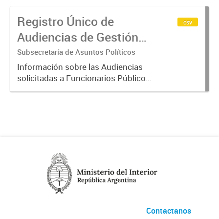
Registro Único de
csv
Audiencias de Gestión
de Intereses
Subsecretaría de Asuntos Políticos
Información sobre las Audiencias
solicitadas a Funcionarios Públicos.
La misma surge del Registro Único
de Audiencias de Gestión de
Intereses del Poder Ejecutivo
Nacional, establecido por el...
Contactanos