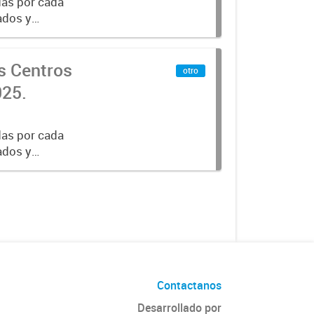
das por cada
sados y
ibus y carga.
os Centros
otro
025.
das por cada
sados y
ibus y carga.
Contactanos
Desarrollado por