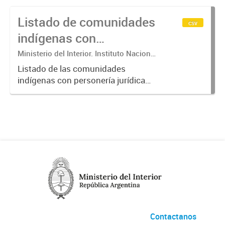
Listado de comunidades
csv
indígenas con
personería jurídica y/o
Ministerio del Interior. Instituto Nacional
de Asuntos Indígenas
relevamiento territorial
Listado de las comunidades
indígenas con personería jurídica
registrada y/o con relevamiento
técnico, jurídico y catastral
culminado, incluyendo
identificadores y localización
(provincia, departamento,...
Contactanos