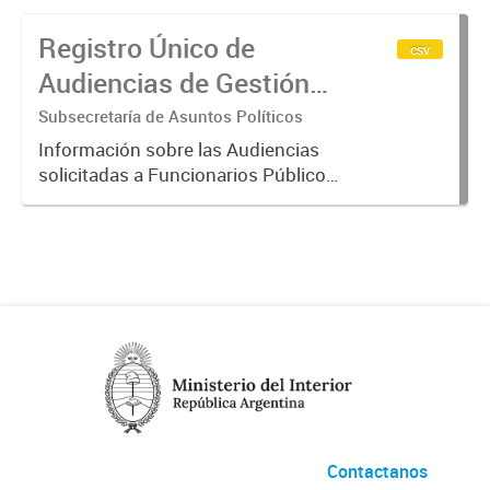
Registro Único de
csv
Audiencias de Gestión
de Intereses
Subsecretaría de Asuntos Políticos
Información sobre las Audiencias
solicitadas a Funcionarios Públicos.
La misma surge del Registro Único
de Audiencias de Gestión de
Intereses del Poder Ejecutivo
Nacional, establecido por el...
Contactanos