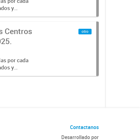
das por cada
sados y
ibus y carga.
os Centros
otro
025.
das por cada
sados y
ibus y carga.
Contactanos
Desarrollado por