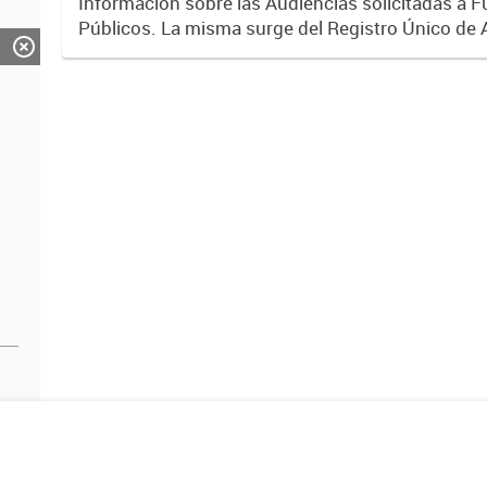
Información sobre las Audiencias solicitadas a 
Públicos. La misma surge del Registro Único de 
Gestión de Intereses del Poder Ejecutivo Naciona
por el...