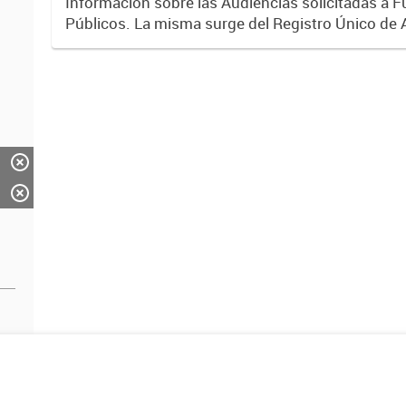
Información sobre las Audiencias solicitadas a 
Públicos. La misma surge del Registro Único de 
Gestión de Intereses del Poder Ejecutivo Naciona
por el...