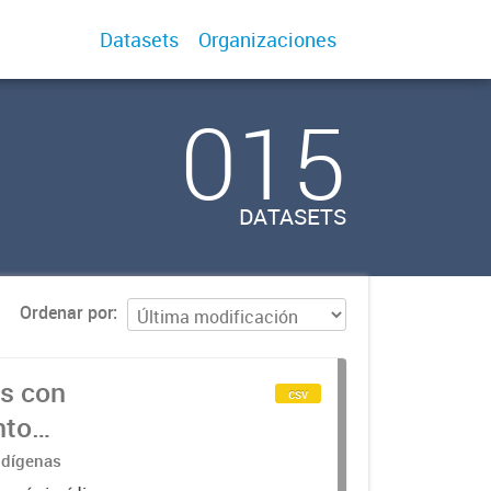
Datasets
Organizaciones
015
DATASETS
Ordenar por
s con
csv
nto
Indígenas