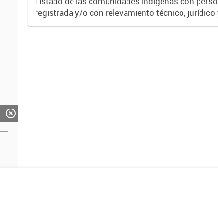
Listado de las comunidades indígenas con person
registrada y/o con relevamiento técnico, jurídico 
culminado, incluyendo identificadores y localizac
departamento,...