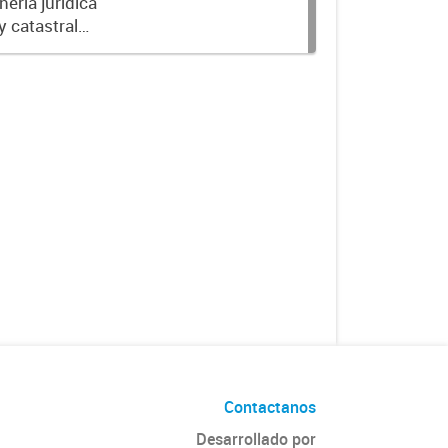
ería jurídica
y catastral
ión (provincia,
Contactanos
Desarrollado por