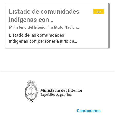
Listado de comunidades
csv
indígenas con
personería jurídica y/o
Ministerio del Interior. Instituto Nacional
de Asuntos Indígenas
relevamiento territorial
Listado de las comunidades
indígenas con personería jurídica
registrada y/o con relevamiento
técnico, jurídico y catastral
culminado, incluyendo
identificadores y localización
(provincia, departamento,...
Contactanos