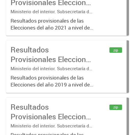
Provisionales Elecciones
nacionales....
2021
Ministerio del interior. Subsecretaría de
Asuntos Políticos. Dirección Nacional
Resultados provisionales de las
Electoral
Elecciones del año 2021 a nivel de
mesa de votación. Los resultados
que se presentan son los
Resultados
correspondientes a escrutinios
zip
provisorios de elecciones
Provisionales Elecciones
nacionales....
2019
Ministerio del interior. Subsecretaría de
Asuntos Políticos. Dirección Nacional
Resultados provisionales de las
Electoral
Elecciones del año 2019 a nivel de
mesa de votación. Los resultados
que se presentan son los
Resultados
correspondientes a escrutinios
zip
provisorios de elecciones
Provisionales Elecciones
nacionales....
2017
Ministerio del interior. Subsecretaría de
Asuntos Políticos. Dirección Nacional
Resultados provisionales de las