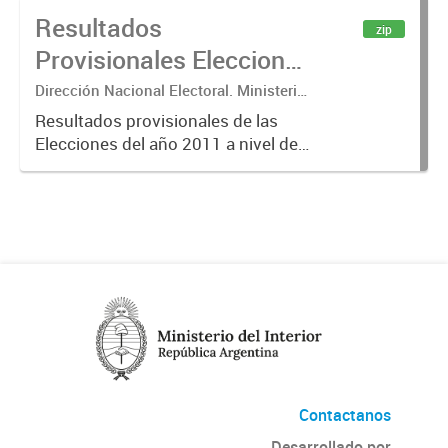
Resultados
correspondientes a escrutinios
zip
provisorios de elecciones
Provisionales Elecciones
nacionales....
2011
Dirección Nacional Electoral. Ministerio
del Interior de la Nación
Resultados provisionales de las
Elecciones del año 2011 a nivel de
mesa de votación. Los resultados
que se presentan son los
correspondientes a escrutinios
provisorios de elecciones
nacionales....
Contactanos
Desarrollado por