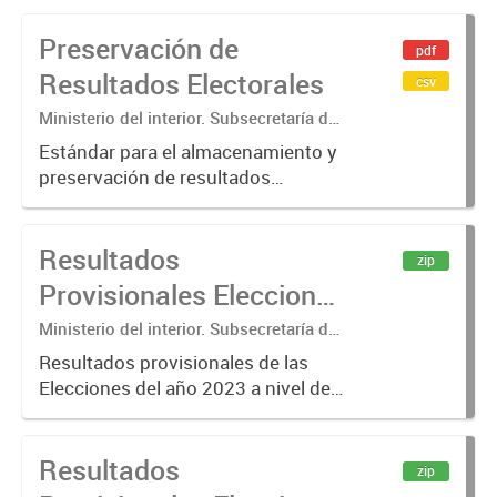
Preservación de
pdf
Resultados Electorales
csv
Ministerio del interior. Subsecretaría de
Asuntos Políticos. Dirección Nacional
Estándar para el almacenamiento y
Electoral
preservación de resultados
electorales
Resultados
zip
Provisionales Elecciones
2023
Ministerio del interior. Subsecretaría de
Asuntos Políticos. Dirección Nacional
Resultados provisionales de las
Electoral
Elecciones del año 2023 a nivel de
mesa de votación. Los resultados
que se presentan son los
Resultados
correspondientes a escrutinios
zip
provisorios de elecciones