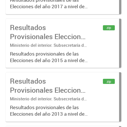
Electoral
Elecciones del año 2017 a nivel de
mesa de votación. Los resultados
que se presentan son los
Resultados
correspondientes a escrutinios
zip
provisorios de elecciones
Provisionales Elecciones
nacionales....
2015
Ministerio del interior. Subsecretaría de
Asuntos Políticos. Dirección Nacional
Resultados provisionales de las
Electoral
Elecciones del año 2015 a nivel de
mesa de votación. Los resultados
que se presentan son los
Resultados
correspondientes a escrutinios
zip
provisorios de elecciones
Provisionales Elecciones
nacionales....
2013
Ministerio del interior. Subsecretaría de
Asuntos Políticos. Dirección Nacional
Resultados provisionales de las
Electoral
Elecciones del año 2013 a nivel de
mesa de votación. Los resultados
que se presentan son los