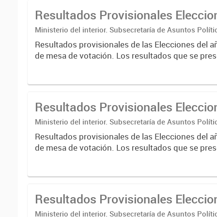
Resultados Provisionales Elecci
Ministerio del interior. Subsecretaría de Asuntos Políti
Nacional Electoral
Resultados provisionales de las Elecciones del a
de mesa de votación. Los resultados que se pres
correspondientes a escrutinios provisorios de e
nacionales....
Resultados Provisionales Elecci
Ministerio del interior. Subsecretaría de Asuntos Políti
Nacional Electoral
Resultados provisionales de las Elecciones del a
de mesa de votación. Los resultados que se pres
correspondientes a escrutinios provisorios de e
nacionales....
Resultados Provisionales Elecci
Ministerio del interior. Subsecretaría de Asuntos Políti