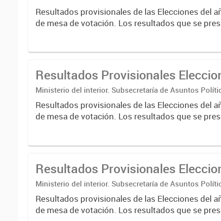
Nacional Electoral
Resultados provisionales de las Elecciones del a
de mesa de votación. Los resultados que se pres
correspondientes a escrutinios provisorios de e
nacionales....
Resultados Provisionales Elecci
Ministerio del interior. Subsecretaría de Asuntos Políti
Nacional Electoral
Resultados provisionales de las Elecciones del a
de mesa de votación. Los resultados que se pres
correspondientes a escrutinios provisorios de e
nacionales....
Resultados Provisionales Elecci
Ministerio del interior. Subsecretaría de Asuntos Políti
Nacional Electoral
Resultados provisionales de las Elecciones del a
de mesa de votación. Los resultados que se pres