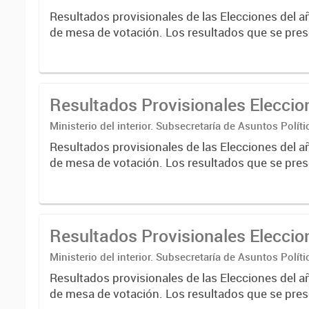
Nacional Electoral
Resultados provisionales de las Elecciones del a
de mesa de votación. Los resultados que se pres
correspondientes a escrutinios provisorios de e
nacionales....
Resultados Provisionales Elecci
Ministerio del interior. Subsecretaría de Asuntos Políti
Nacional Electoral
Resultados provisionales de las Elecciones del a
de mesa de votación. Los resultados que se pres
correspondientes a escrutinios provisorios de e
nacionales....
Resultados Provisionales Elecci
Ministerio del interior. Subsecretaría de Asuntos Políti
Nacional Electoral
Resultados provisionales de las Elecciones del a
de mesa de votación. Los resultados que se pres