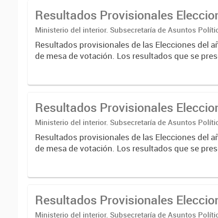
Resultados Provisionales Elecci
Ministerio del interior. Subsecretaría de Asuntos Políti
Nacional Electoral
Resultados provisionales de las Elecciones del a
de mesa de votación. Los resultados que se pres
correspondientes a escrutinios provisorios de e
nacionales....
Resultados Provisionales Elecci
Ministerio del interior. Subsecretaría de Asuntos Políti
Nacional Electoral
Resultados provisionales de las Elecciones del a
de mesa de votación. Los resultados que se pres
correspondientes a escrutinios provisorios de e
nacionales....
Resultados Provisionales Elecci
Ministerio del interior. Subsecretaría de Asuntos Políti