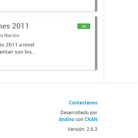
lecciones
ones 2011
zip
 la Nación
ño 2011 a nivel
entan son los
lecciones
Contactanos
Desarrollado por
Andino
con
CKAN
Versión: 2.6.3