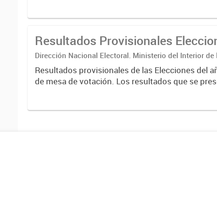
correspondientes a escrutinios provisorios de e
nacionales....
Resultados Provisionales Elecci
Dirección Nacional Electoral. Ministerio del Interior de
Resultados provisionales de las Elecciones del a
de mesa de votación. Los resultados que se pres
correspondientes a escrutinios provisorios de e
nacionales....