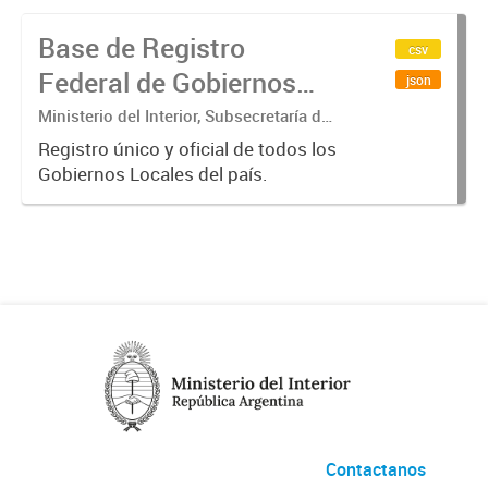
Base de Registro
csv
Federal de Gobiernos
json
Locales (ReFeGLo)
Ministerio del Interior, Subsecretaría de
Relaciones con los Municipios,
Registro único y oficial de todos los
Dirección del Observatorio Municipal
Gobiernos Locales del país.
Contactanos